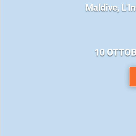
Maldive, L'
10 OTTOB