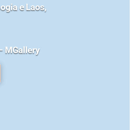
ogia e Laos,
– MGallery