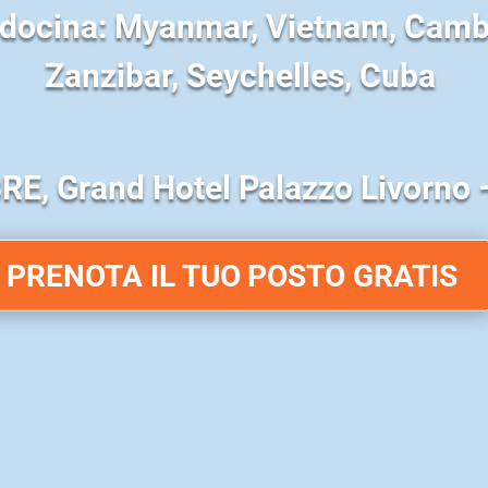
Indocina: Myanmar, Vietnam, Camb
Zanzibar, Seychelles, Cuba
RE,
Grand Hotel Palazzo Livorno 
PRENOTA IL TUO POSTO GRATIS